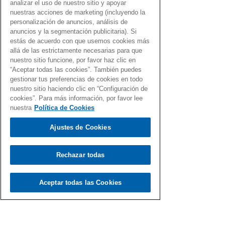
analizar el uso de nuestro sitio y apoyar
nuestras acciones de marketing (incluyendo la
personalización de anuncios, análisis de
Load video
anuncios y la segmentación publicitaria). Si
estás de acuerdo con que usemos cookies más
allá de las estrictamente necesarias para que
nuestro sitio funcione, por favor haz clic en
“Aceptar todas las cookies”. También puedes
gestionar tus preferencias de cookies en todo
nuestro sitio haciendo clic en “Configuración de
Fernando Martín
cookies”. Para más información, por favor lee
7 jul 2021
nuestra
Política de Cookies
Gen Dro para pasar el tiempo
Ajustes de Cookies
Una recopilación de canciones con el Gen Dro
que hablan del tiempo
Rechazar todas
Aceptar todas las Cookies