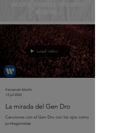
ANÉCDOTAS, REPORTAJES, ENTREVISTAS Y
MUCHO MÁS...
Load video
Fernando Martín
13 jul 2022
La mirada del Gen Dro
Canciones con el Gen Dro con los ojos como
protagonistas