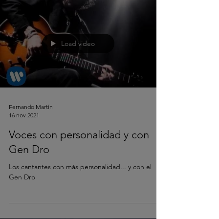
Load video
Fernando Martín
16 nov 2021
Voces con personalidad y con
Gen Dro
Los cantantes con más personalidad... y con el
Gen Dro