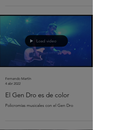
Load video
Fernando Martín
4 abr 2022
El Gen Dro es de color
Policromías musicales con el Gen Dro