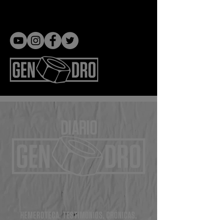
Gen dro
DIARIO
HEMEROTECA, TESTIMONIOS, CRÓNICAS,