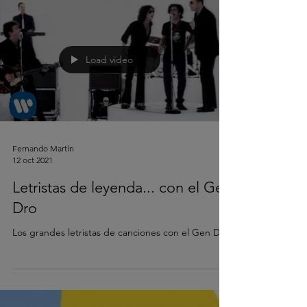
Load video
Fernando Martín
12 oct 2021
Letristas de leyenda... con el Gen
Dro
Los grandes letristas de canciones con el Gen Dro