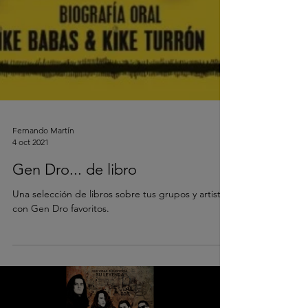
Fernando Martín
4 oct 2021
Gen Dro... de libro
Una selección de libros sobre tus grupos y artistas
con Gen Dro favoritos.