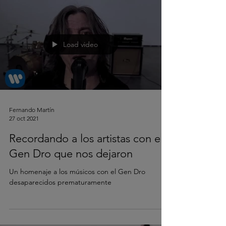
Load video
Fernando Martín
27 oct 2021
Recordando a los artistas con el
Gen Dro que nos dejaron
Un homenaje a los músicos con el Gen Dro
desaparecidos prematuramente