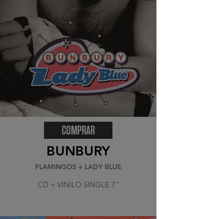
COMPRAR
BUNBURY
FLAMINGOS + LADY BLUE
CD + VINILO SINGLE 7"