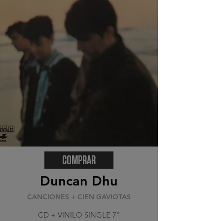
COMPRAR
Duncan Dhu
CANCIONES + CIEN GAVIOTAS
CD + VINILO SINGLE 7"