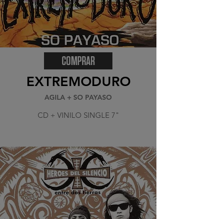
COMPRAR
EXTREMODURO
AGILA + SO PAYASO
CD + VINILO SINGLE 7"