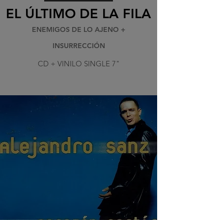
EL ÚLTIMO DE LA FILA
ENEMIGOS DE LO AJENO +
INSURRECCIÓN
CD + VINILO SINGLE 7"