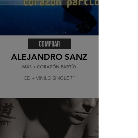
COMPRAR
ALEJANDRO SANZ
MÁS + CORAZÓN PARTÍO
CD + VINILO SINGLE 7"