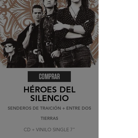
COMPRAR
HÉROES DEL
SILENCIO
SENDEROS DE TRAICIÓN + ENTRE DOS
TIERRAS
CD + VINILO SINGLE 7"