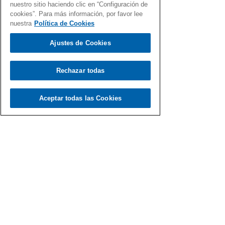
nuestro sitio haciendo clic en “Configuración de
cookies”. Para más información, por favor lee
nuestra
Política de Cookies
Ajustes de Cookies
Load video
Rechazar todas
Aceptar todas las Cookies
Fernando Martín
22 jun 2022
Todos los días son Día de la Música
con el Gen Dro
Una selección de temas con el Gen Dro
dedicados a las canciones, simplemente