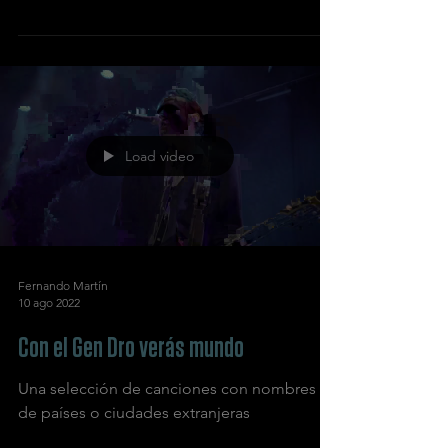
Load video
Fernando Martín
10 ago 2022
Con el Gen Dro verás mundo
Una selección de canciones con nombres
de países o ciudades extranjeras