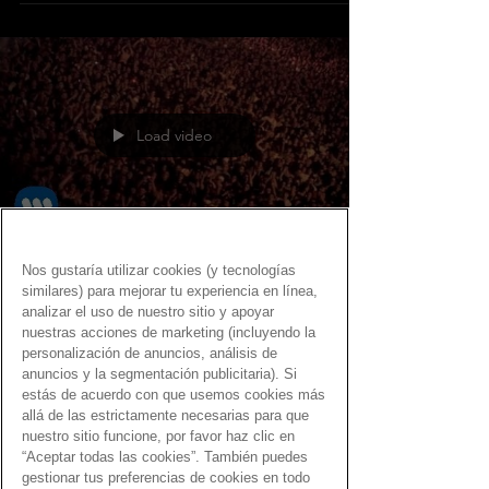
Load video
Nos gustaría utilizar cookies (y tecnologías
Fernando Martín
similares) para mejorar tu experiencia en línea,
13 jul 2022
analizar el uso de nuestro sitio y apoyar
nuestras acciones de marketing (incluyendo la
La mirada del Gen Dro
personalización de anuncios, análisis de
anuncios y la segmentación publicitaria). Si
Canciones con el Gen Dro con los ojos
estás de acuerdo con que usemos cookies más
como protagonistas
allá de las estrictamente necesarias para que
nuestro sitio funcione, por favor haz clic en
“Aceptar todas las cookies”. También puedes
gestionar tus preferencias de cookies en todo