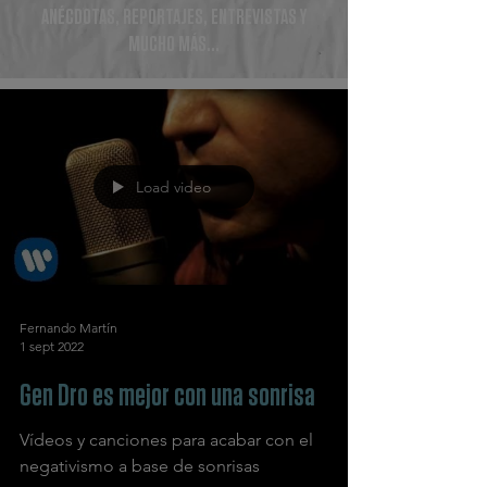
ANÉCDOTAS, REPORTAJES, ENTREVISTAS Y
MUCHO MÁS...
Load video
Fernando Martín
1 sept 2022
Gen Dro es mejor con una sonrisa
Vídeos y canciones para acabar con el
negativismo a base de sonrisas