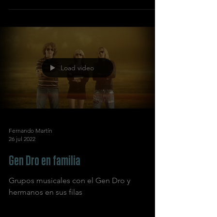
Load video
Fernando Martín
26 jul 2022
Gen Dro en familia
Grupos musicales con el Gen Dro y
hermanos en sus filas