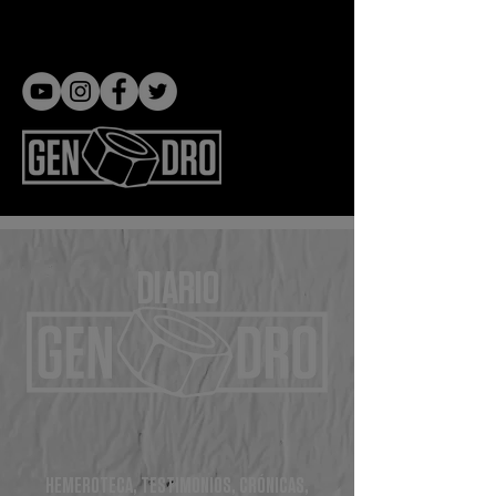
Gen dro
DIARIO
HEMEROTECA, TESTIMONIOS, CRÓNICAS,