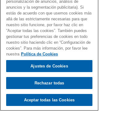
personalización de anuncios, análisis de
anuncios y la segmentación publicitaria). Si
Load video
estás de acuerdo con que usemos cookies más
allá de las estrictamente necesarias para que
nuestro sitio funcione, por favor haz clic en
“Aceptar todas las cookies”. También puedes
gestionar tus preferencias de cookies en todo
nuestro sitio haciendo clic en “Configuración de
cookies”. Para más información, por favor lee
Fernando Martín
nuestra
Política de Cookies
7 dic 2020
Gen Dro para combatir el frío
Ajustes de Cookies
Una selección de canciones con el Gen Dro para
Rechazar todas
calentar los corazones en el frío invierno.
Aceptar todas las Cookies