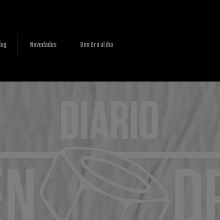
log
Novedades
Gen Dro al día
DIARIO