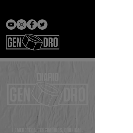
Gen dro
DIARIO
HEMEROTECA, TESTIMONIOS, CRÓNICAS,