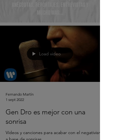
ANÉCDOTAS, REPORTAJES, ENTREVISTAS Y
MUCHO MÁS...
Load video
Fernando Martín
1 sept 2022
Gen Dro es mejor con una
sonrisa
Vídeos y canciones para acabar con el negativismo
a base de sonrisas