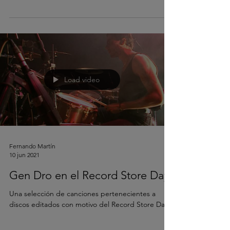
Gen Dro
Load video
Fernando Martín
10 jun 2021
Gen Dro en el Record Store Day
Una selección de canciones pertenecientes a
discos editados con motivo del Record Store Day