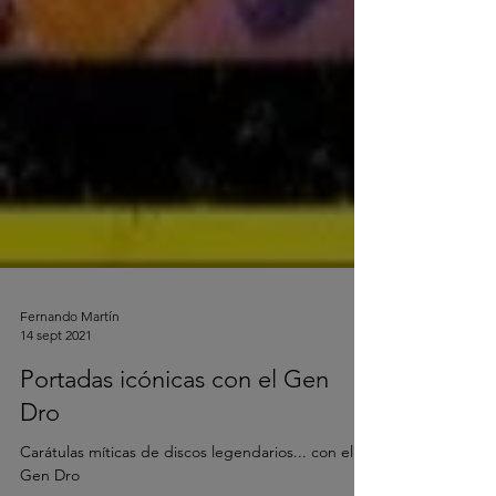
Fernando Martín
14 sept 2021
Portadas icónicas con el Gen
Dro
Carátulas míticas de discos legendarios... con el