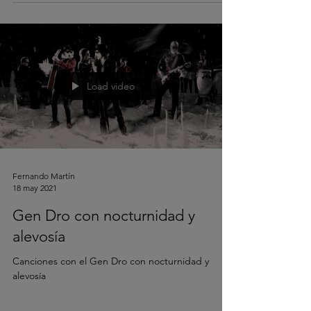
Load video
Fernando Martín
18 may 2021
Gen Dro con nocturnidad y
alevosía
Canciones con el Gen Dro con nocturnidad y
alevosía