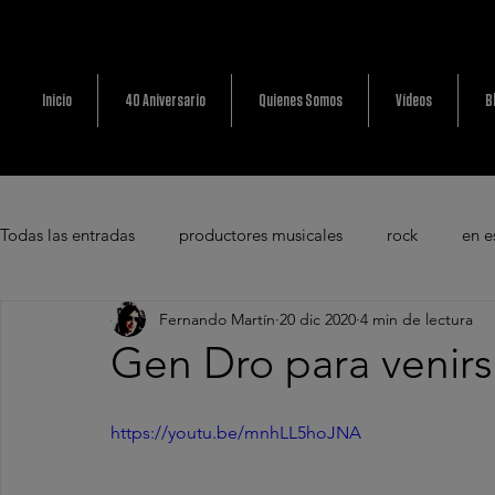
Inicio
40 Aniversario
Quienes Somos
Vídeos
B
Todas las entradas
productores musicales
rock
en e
Fernando Martín
20 dic 2020
4 min de lectura
en solitario
bares
Amaral
Bunbury
ciud
Gen Dro para venirs
Sello discográfico
canciones de peliculas
Canciones
https://youtu.be/mnhLL5hoJNA