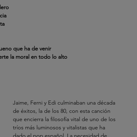
dero
cia
ta
ueno que ha de venir
te la moral en todo lo alto 
Jaime, Ferni y Edi culminaban una década 
de éxitos, la de los 80, con esta canción 
que encierra la filosofía vital de uno de los 
tríos más luminosos y vitalistas que ha 
dado el pop español. La necesidad de 