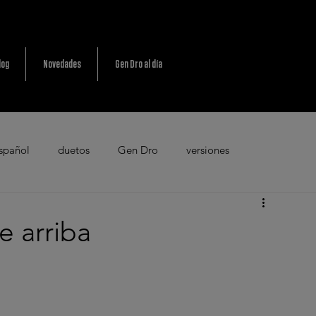
log
Novedades
Gen Dro al día
spañol
duetos
Gen Dro
versiones
ades
calles
bulevares
Halloween
Hispavox
e arriba
 de lluvia
poesía
pop
raíz española
rumba