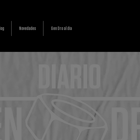
log
Novedades
Gen Dro al día
DIARIO