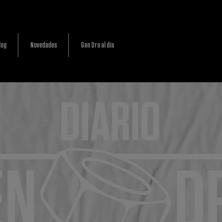
log
Novedades
Gen Dro al día
DIARIO