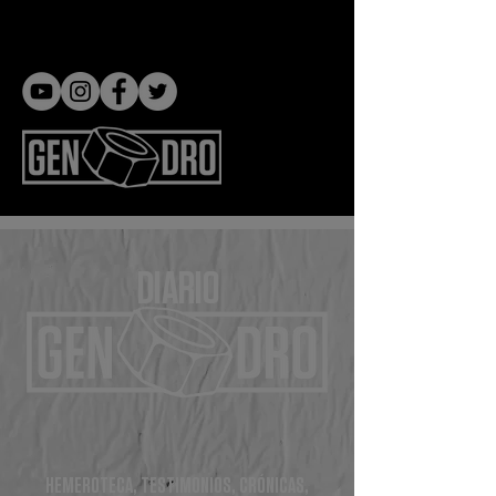
Gen dro
DIARIO
HEMEROTECA, TESTIMONIOS, CRÓNICAS,