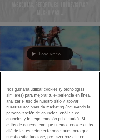
ANÉCDOTAS, REPORTAJES, ENTREVISTAS Y
MUCHO MÁS...
Load video
Nos gustaría utilizar cookies (y tecnologías
Fernando Martín
similares) para mejorar tu experiencia en línea,
20 dic 2020
analizar el uso de nuestro sitio y apoyar
nuestras acciones de marketing (incluyendo la
Gen Dro para venirse arriba
personalización de anuncios, análisis de
anuncios y la segmentación publicitaria). Si
Una selección de canciones con el Gen Dro para
estás de acuerdo con que usemos cookies más
subir el ánimo de cualquiera, por muy maltrecho
allá de las estrictamente necesarias para que
que lo tenga.
nuestro sitio funcione, por favor haz clic en