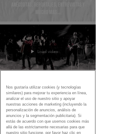
ANÉCDOTAS, REPORTAJES, ENTREVISTAS Y
MUCHO MÁS...
Load video
Nos gustaría utilizar cookies (y tecnologías
Fernando Martín
similares) para mejorar tu experiencia en línea,
18 may 2021
analizar el uso de nuestro sitio y apoyar
nuestras acciones de marketing (incluyendo la
Gen Dro con nocturnidad y
personalización de anuncios, análisis de
alevosía
anuncios y la segmentación publicitaria). Si
estás de acuerdo con que usemos cookies más
Canciones con el Gen Dro con nocturnidad y
allá de las estrictamente necesarias para que
alevosía
nuestro sitio funcione, por favor haz clic en