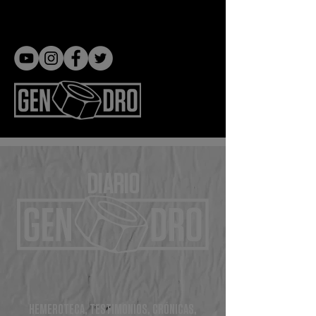
Gen dro
DIARIO
HEMEROTECA, TESTIMONIOS, CRÓNICAS,