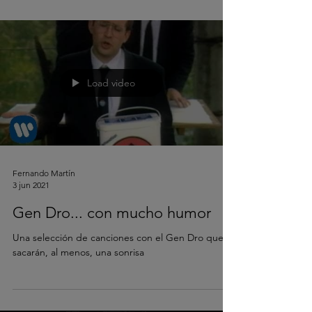
Load video
Fernando Martín
3 jun 2021
Gen Dro... con mucho humor
Una selección de canciones con el Gen Dro que te
sacarán, al menos, una sonrisa