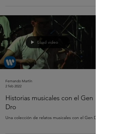
Load video
Fernando Martín
2 feb 2022
Historias musicales con el Gen
Dro
Una colección de relatos musicales con el Gen Dro