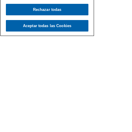
Rechazar todas
Load video
Aceptar todas las Cookies
Fernando Martín
20 dic 2020
Gen Dro para venirse arriba
Una selección de canciones con el Gen Dro para
subir el ánimo de cualquiera, por muy maltrecho
que lo tenga.