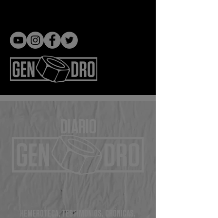
Gen dro
DIARIO
HEMEROTECA, TESTIMONIOS, CRÓNICAS,