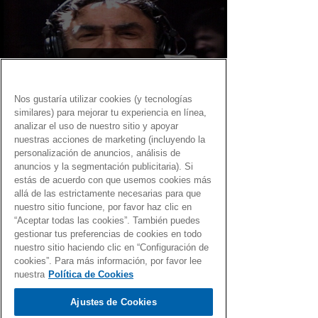
Load video
Nos gustaría utilizar cookies (y tecnologías
similares) para mejorar tu experiencia en línea,
analizar el uso de nuestro sitio y apoyar
nuestras acciones de marketing (incluyendo la
personalización de anuncios, análisis de
Fernando Martín
12 may 2021
anuncios y la segmentación publicitaria). Si
estás de acuerdo con que usemos cookies más
Gen Dro con acento del Sur
allá de las estrictamente necesarias para que
nuestro sitio funcione, por favor haz clic en
Una selección de canciones con el Gen Dro y
“Aceptar todas las cookies”. También puedes
acento muy español
gestionar tus preferencias de cookies en todo
nuestro sitio haciendo clic en “Configuración de
cookies”. Para más información, por favor lee
nuestra
Política de Cookies
Ajustes de Cookies