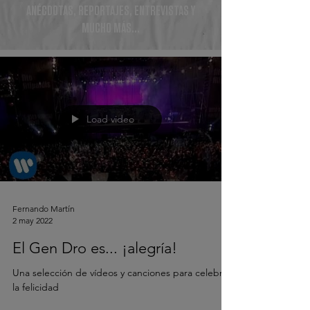
ANÉCDOTAS, REPORTAJES, ENTREVISTAS Y
MUCHO MÁS...
Load video
Fernando Martín
2 may 2022
El Gen Dro es... ¡alegría!
Una selección de vídeos y canciones para celebrar
la felicidad