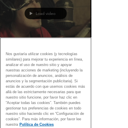
Load video
Fernando Martín
Nos gustaría utilizar cookies (y tecnologías
23 ene 2021
similares) para mejorar tu experiencia en línea,
analizar el uso de nuestro sitio y apoyar
Gen Dro, producido por…
nuestras acciones de marketing (incluyendo la
personalización de anuncios, análisis de
Canciones con Gen Dro como homenaje a los
anuncios y la segmentación publicitaria). Si
productores musicales que hicieron grande la
estás de acuerdo con que usemos cookies más
música
allá de las estrictamente necesarias para que
nuestro sitio funcione, por favor haz clic en
“Aceptar todas las cookies”. También puedes
gestionar tus preferencias de cookies en todo
nuestro sitio haciendo clic en “Configuración de
cookies”. Para más información, por favor lee
nuestra
Política de Cookies