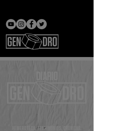
Gen dro
DIARIO
HEMEROTECA, TESTIMONIOS, CRÓNICAS,