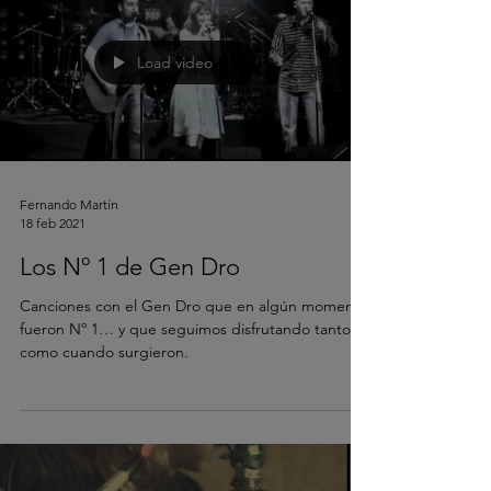
Load video
Fernando Martín
18 feb 2021
Los Nº 1 de Gen Dro
Canciones con el Gen Dro que en algún momento
fueron Nº 1… y que seguimos disfrutando tanto
como cuando surgieron.