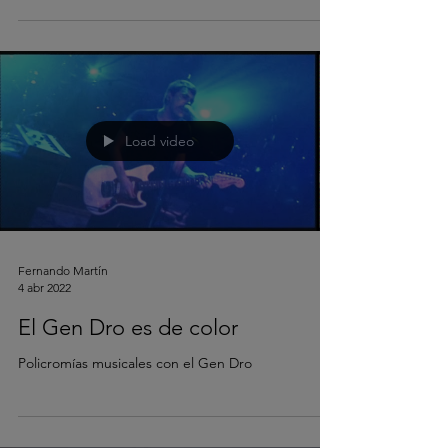
Load video
Fernando Martín
4 abr 2022
El Gen Dro es de color
Policromías musicales con el Gen Dro