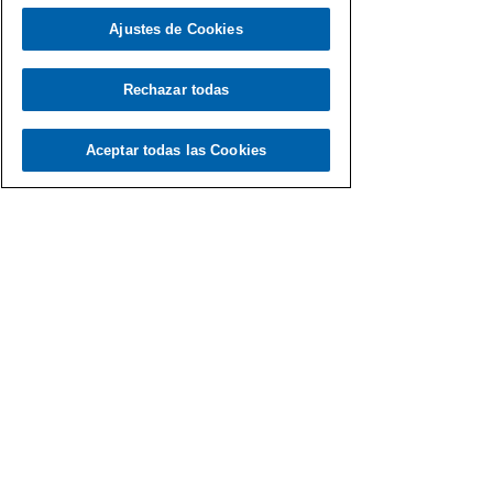
Ajustes de Cookies
Load video
Rechazar todas
Aceptar todas las Cookies
Fernando Martín
13 dic 2020
Vámonos de fiesta con el Gen
Dro
Selección de canciones de lo más festivas… con el
Gen Dro