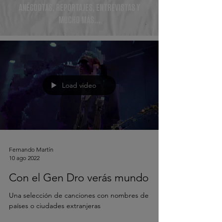
ANÉCDOTAS, REPORTAJES, ENTREVISTAS Y
MUCHO MÁS...
Load video
Fernando Martín
10 ago 2022
Con el Gen Dro verás mundo
Una selección de canciones con nombres de
países o ciudades extranjeras