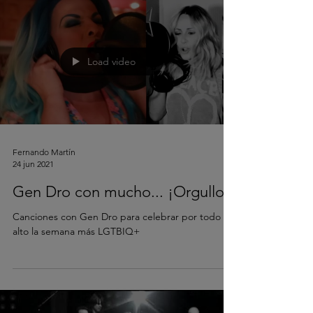
Load video
Fernando Martín
24 jun 2021
Gen Dro con mucho... ¡Orgullo!
Canciones con Gen Dro para celebrar por todo lo
alto la semana más LGTBIQ+