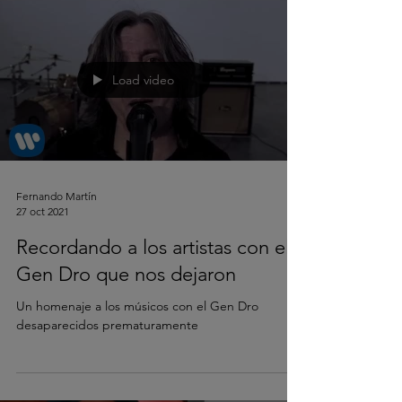
Load video
Fernando Martín
27 oct 2021
Recordando a los artistas con el
Gen Dro que nos dejaron
Un homenaje a los músicos con el Gen Dro
desaparecidos prematuramente