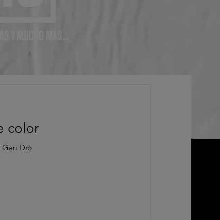
AS Y MUCHO MÁS...
e color
l Gen Dro