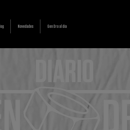
log
Novedades
Gen Dro al día
DIARIO