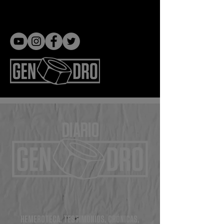
Gen dro
DIARIO
HEMEROTECA, TESTIMONIOS, CRÓNICAS,