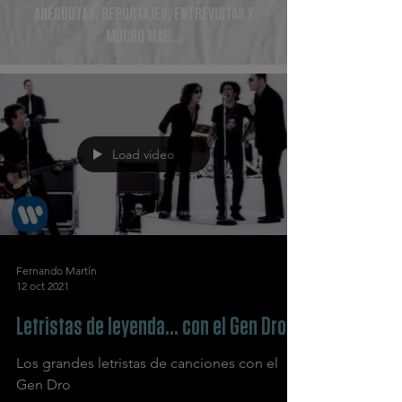
ANÉCDOTAS, REPORTAJES, ENTREVISTAS Y
MUCHO MÁS...
Load video
Fernando Martín
12 oct 2021
Letristas de leyenda... con el Gen Dro
Los grandes letristas de canciones con el
Gen Dro