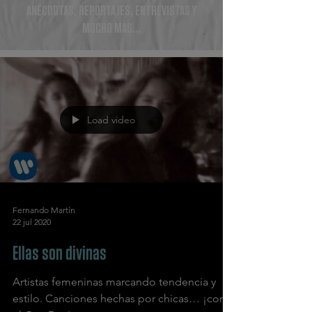
ANÉCDOTAS, REPORTAJES, ENTREVISTAS Y
MUCHO MÁS...
Load video
Fernando Martín
22 jul 2020
Ellas son divinas
Artistas femeninas marcando tendencia y
estilo. Canciones hechas por chicas… ¡con