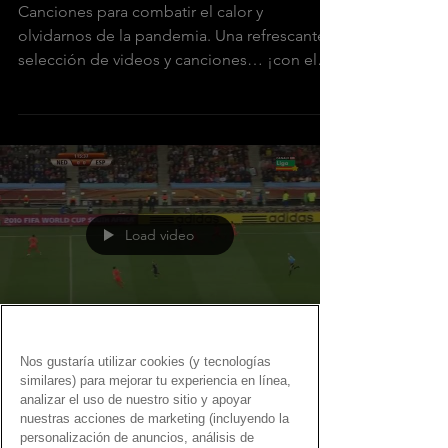
Canciones para combatir el calor y
olvidarnos de la pandemia. Una refrescante
selección de videos y canciones… ¡con el
Gen Dro!
Load video
Nos gustaría utilizar cookies (y tecnologías
Fernando Martín
similares) para mejorar tu experiencia en línea,
9 jul 2020
analizar el uso de nuestro sitio y apoyar
Cuando fuimos los mejores … en el
nuestras acciones de marketing (incluyendo la
personalización de anuncios, análisis de