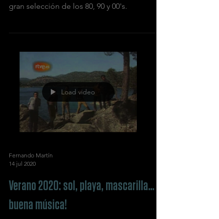
gran selección de los 80, 90 y 00's.
Load video
Fernando Martín
14 jul 2020
Verano 2020: sol, playa, mascarilla… ¡y
buena música!