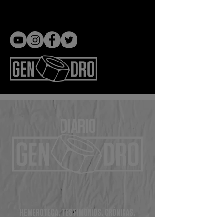
Gen dro
DIARIO
HEMEROTECA, TESTIMONIOS, CRÓNICAS,