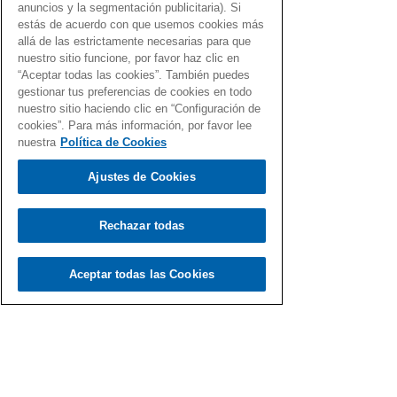
Mundial de Sudáfrica de 2010
anuncios y la segmentación publicitaria). Si
estás de acuerdo con que usemos cookies más
allá de las estrictamente necesarias para que
10 años después de ganar el Mundial de
nuestro sitio funcione, por favor haz clic en
fútbol de Sudáfrica, recordamos las
“Aceptar todas las cookies”. También puedes
gestionar tus preferencias de cookies en todo
canciones que sonaron aquel 2010.
nuestro sitio haciendo clic en “Configuración de
Canciones…¡con el Gen Dro!
cookies”. Para más información, por favor lee
nuestra
Política de Cookies
Ajustes de Cookies
Rechazar todas
Load video
Aceptar todas las Cookies
Fernando Martín
7 jul 2020