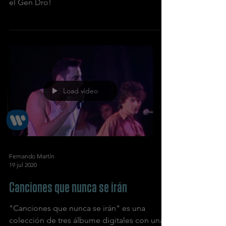
el Gen Dro!
Load video
Fernando Martín
19 jul 2020
Canciones que nunca se irán
"Canciones que nunca se irán" es una
colección de tres álbume digitales con una