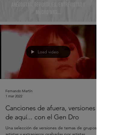
ANÉCDOTAS, REPORTAJES, ENTREVISTAS Y
MUCHO MÁS...
Load video
Fernando Martín
1 mar 2022
Canciones de afuera, versiones
de aquí... con el Gen Dro
Una selección de versiones de temas de grupos y
artistas y extranjeros grabadas por artistas