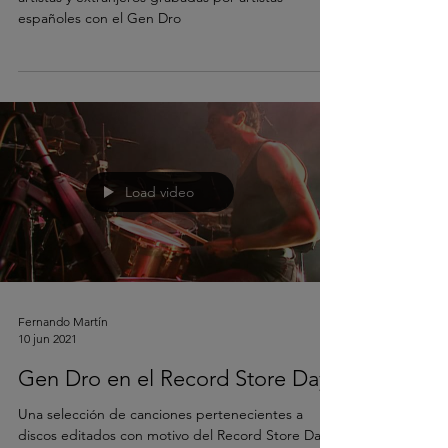
españoles con el Gen Dro
Load video
Fernando Martín
10 jun 2021
Gen Dro en el Record Store Day
Una selección de canciones pertenecientes a
discos editados con motivo del Record Store Day