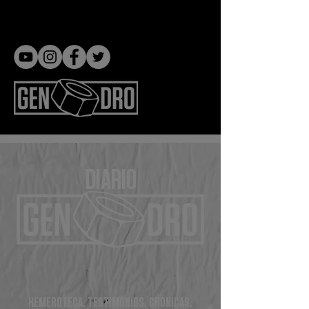
Gen dro
DIARIO
HEMEROTECA, TESTIMONIOS, CRÓNICAS,