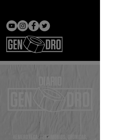
Gen dro
DIARIO
HEMEROTECA, TESTIMONIOS, CRÓNICAS,