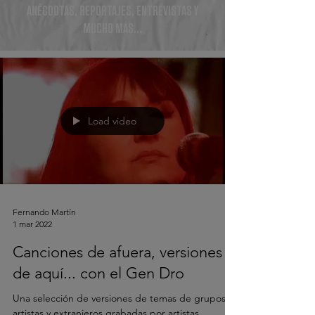
ANÉCDOTAS, REPORTAJES, ENTREVISTAS Y
MUCHO MÁS...
Load video
Fernando Martín
1 mar 2022
Canciones de afuera, versiones
de aquí... con el Gen Dro
Una selección de versiones de temas de grupos y
artistas y extranjeros grabadas por artistas