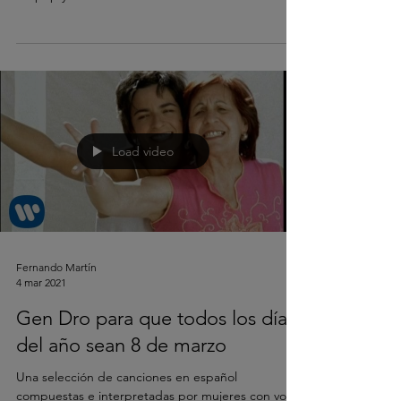
Load video
Fernando Martín
4 mar 2021
Gen Dro para que todos los días
del año sean 8 de marzo
Una selección de canciones en español
compuestas e interpretadas por mujeres con voz