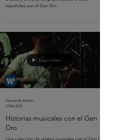
españoles con el Gen Dro
Load video
Fernando Martín
2 feb 2022
Historias musicales con el Gen
Dro
Una colección de relatos musicales con el Gen Dro