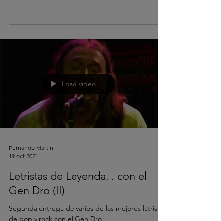
Load video
Fernando Martín
19 oct 2021
Letristas de Leyenda... con el
Gen Dro (II)
Segunda entrega de varios de los mejores letristas
de pop y rock con el Gen Dro