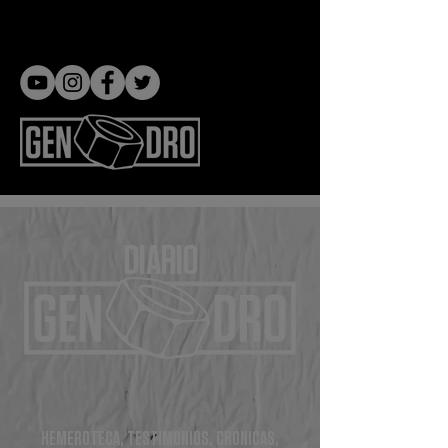
Gen dro
DIARIO
HEMEROTECA, TESTIMONIOS, CRÓNICAS,