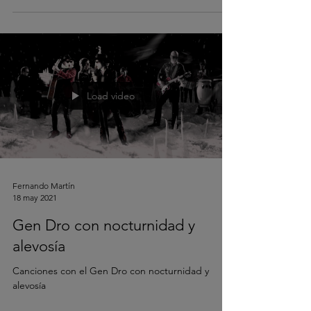
Load video
Fernando Martín
18 may 2021
Gen Dro con nocturnidad y
alevosía
Canciones con el Gen Dro con nocturnidad y
alevosía