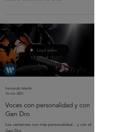
Load video
Fernando Martín
16 nov 2021
Voces con personalidad y con
Gen Dro
Los cantantes con más personalidad... y con el
Gen Dro