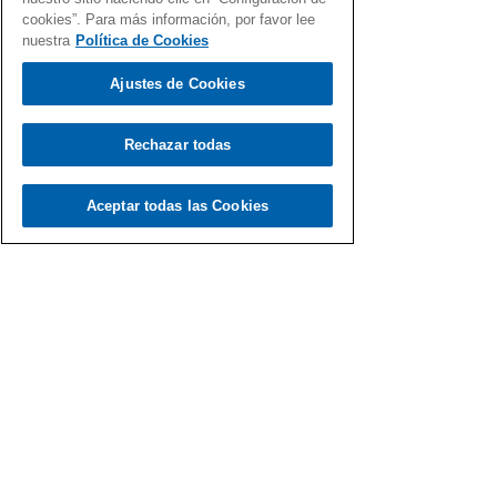
cookies”. Para más información, por favor lee
nuestra
Política de Cookies
Ajustes de Cookies
Load video
Rechazar todas
Aceptar todas las Cookies
Fernando Martín
17 ene 2021
Hay otros mundos…, pero todos
están en el Gen Dro
Recopilación de canciones del Gen Dro que
abarcan muchos mundos distintos… el tuyo
incluido.