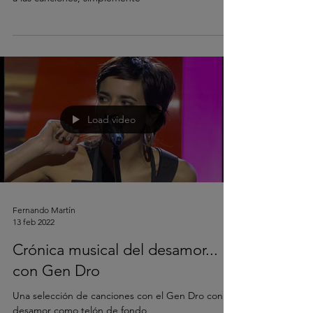
Load video
Fernando Martín
13 feb 2022
Crónica musical del desamor...
con Gen Dro
Una selección de canciones con el Gen Dro con el
desamor como telón de fondo