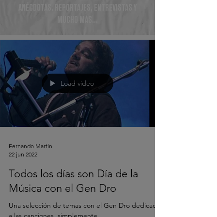
ANÉCDOTAS, REPORTAJES, ENTREVISTAS Y
MUCHO MÁS...
Load video
Fernando Martín
22 jun 2022
Todos los días son Día de la
Música con el Gen Dro
Una selección de temas con el Gen Dro dedicados
a las canciones, simplemente