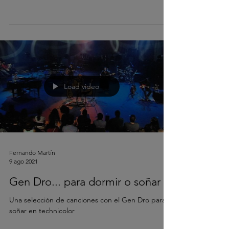
Load video
Fernando Martín
9 ago 2021
Gen Dro... para dormir o soñar
Una selección de canciones con el Gen Dro para
soñar en technicolor