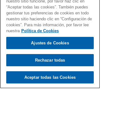
nuestro sitio funcione, por favor haz clic en
“Aceptar todas las cookies”. También puedes
gestionar tus preferencias de cookies en todo
nuestro sitio haciendo clic en “Configuración de
cookies”. Para más información, por favor lee
nuestra
Política de Cookies
Fernando Martín
16 mar 2021
Ajustes de Cookies
Vuela con el Gen Dro
Rechazar todas
Una selección de canciones con el Gen Dro para
volar muy, muy alto.
Aceptar todas las Cookies
Load video