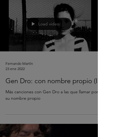
Load video
Fernando Martín
23 ene 2022
Gen Dro: con nombre propio (II)
Más canciones con Gen Dro a las que llamar por
su nombre propio