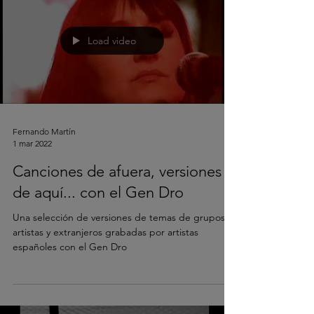
Load video
Fernando Martín
1 mar 2022
Canciones de afuera, versiones
de aquí... con el Gen Dro
Una selección de versiones de temas de grupos y
artistas y extranjeros grabadas por artistas
españoles con el Gen Dro