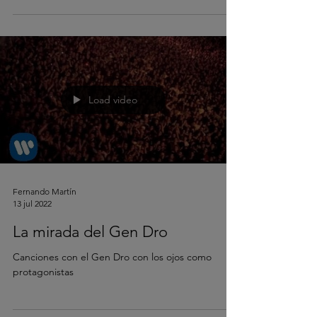
Load video
Fernando Martín
13 jul 2022
La mirada del Gen Dro
Canciones con el Gen Dro con los ojos como
protagonistas