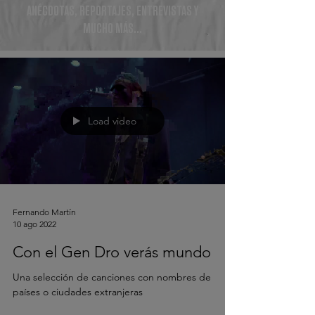
ANÉCDOTAS, REPORTAJES, ENTREVISTAS Y
MUCHO MÁS...
Load video
Fernando Martín
10 ago 2022
Con el Gen Dro verás mundo
Una selección de canciones con nombres de
países o ciudades extranjeras