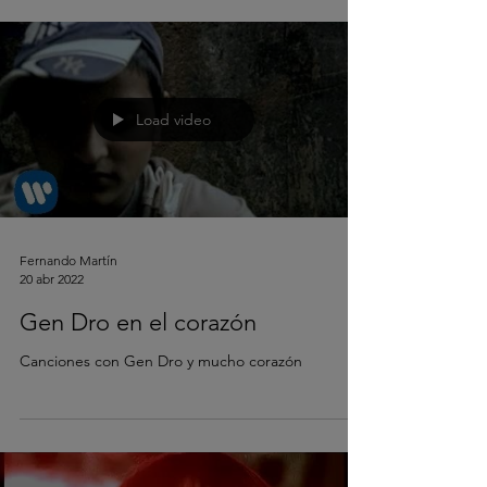
Load video
Fernando Martín
20 abr 2022
Gen Dro en el corazón
Canciones con Gen Dro y mucho corazón