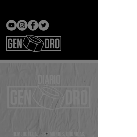
Gen dro
DIARIO
HEMEROTECA, TESTIMONIOS, CRÓNICAS,