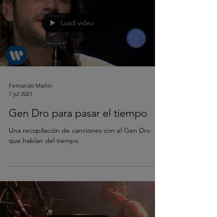
Load video
Fernando Martín
7 jul 2021
Gen Dro para pasar el tiempo
Una recopilación de canciones con el Gen Dro
que hablan del tiempo