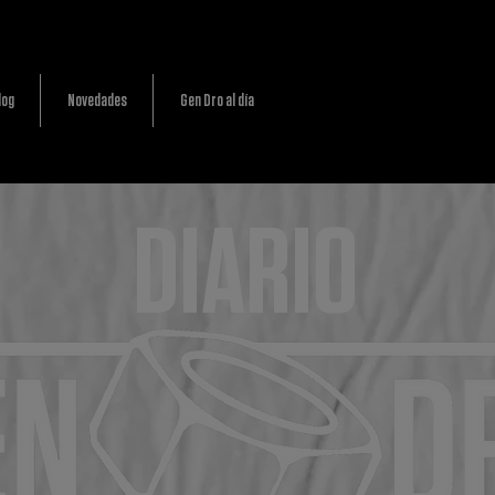
log
Novedades
Gen Dro al día
DIARIO