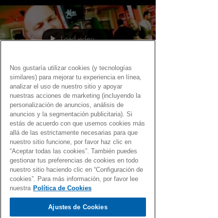
Load video
Nos gustaría utilizar cookies (y tecnologías
similares) para mejorar tu experiencia en línea,
analizar el uso de nuestro sitio y apoyar
nuestras acciones de marketing (incluyendo la
Fernando Martín
personalización de anuncios, análisis de
13 dic 2020
anuncios y la segmentación publicitaria). Si
estás de acuerdo con que usemos cookies más
Vámonos de fiesta con el Gen
allá de las estrictamente necesarias para que
Dro
nuestro sitio funcione, por favor haz clic en
“Aceptar todas las cookies”. También puedes
Selección de canciones de lo más festivas… con el
gestionar tus preferencias de cookies en todo
nuestro sitio haciendo clic en “Configuración de
Gen Dro
cookies”. Para más información, por favor lee
nuestra
Política de Cookies
Ajustes de Cookies