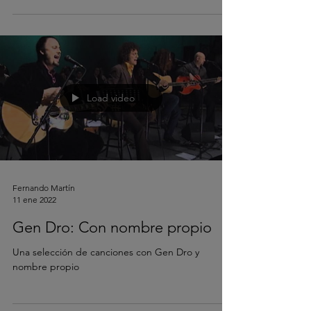
Load video
Fernando Martín
11 ene 2022
Gen Dro: Con nombre propio
Una selección de canciones con Gen Dro y
nombre propio