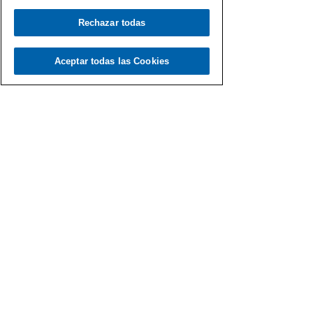
Rechazar todas
Load video
Aceptar todas las Cookies
Fernando Martín
18 nov 2020
Gen Dro a la orilla del mar
Una selección de grandes canciones dedicadas al
mar… ¡con el Gen Dro!