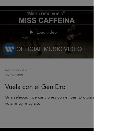
Load video
Fernando Martín
16 mar 2021
Vuela con el Gen Dro
Una selección de canciones con el Gen Dro para
volar muy, muy alto.