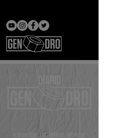
Gen dro
DIARIO
HEMEROTECA, TESTIMONIOS, CRÓNICAS,