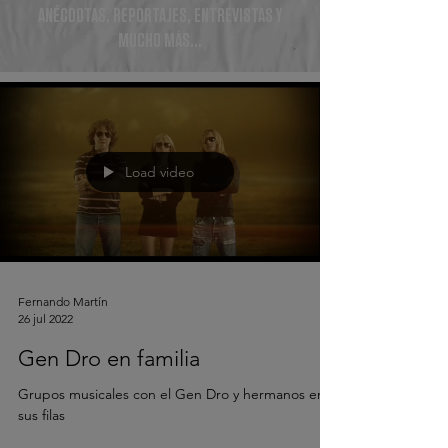
ANÉCDOTAS, REPORTAJES, ENTREVISTAS Y
MUCHO MÁS...
Load video
Fernando Martín
26 jul 2022
Gen Dro en familia
Grupos musicales con el Gen Dro y hermanos en
sus filas