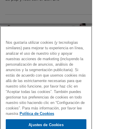
Nos gustaría utilizar cookies (y tecnologías
similares) para mejorar tu experiencia en línea,
Load video
analizar el uso de nuestro sitio y apoyar
nuestras acciones de marketing (incluyendo la
personalización de anuncios, análisis de
anuncios y la segmentación publicitaria). Si
estás de acuerdo con que usemos cookies más
allá de las estrictamente necesarias para que
nuestro sitio funcione, por favor haz clic en
Fernando Martín
12 oct 2021
“Aceptar todas las cookies”. También puedes
gestionar tus preferencias de cookies en todo
Letristas de leyenda... con el Gen
nuestro sitio haciendo clic en “Configuración de
cookies”. Para más información, por favor lee
Dro
nuestra
Política de Cookies
Los grandes letristas de canciones con el Gen Dro
Ajustes de Cookies