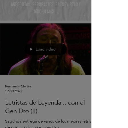
ANÉCDOTAS, REPORTAJES, ENTREVISTAS Y
MUCHO MÁS...
Load video
Fernando Martín
19 oct 2021
Letristas de Leyenda... con el
Gen Dro (II)
Segunda entrega de varios de los mejores letristas
de pop y rock con el Gen Dro