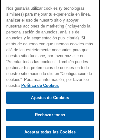
Nos gustaría utilizar cookies (y tecnologías
similares) para mejorar tu experiencia en línea,
analizar el uso de nuestro sitio y apoyar
nuestras acciones de marketing (incluyendo la
personalización de anuncios, análisis de
Si ves una larga hilera de imponentes 
anuncios y la segmentación publicitaria). Si
Vespas rodeando la catedral de León, 
estás de acuerdo con que usemos cookies más
no lo dudes. Seguro que Alex Cooper 
allá de las estrictamente necesarias para que
las capitanea. El líder de los míricos 
nuestro sitio funcione, por favor haz clic en
“Aceptar todas las cookies”. También puedes
Flechazos 
es el depositario de una 
gestionar tus preferencias de cookies en todo
estética musical que entronca con lo 
nuestro sitio haciendo clic en “Configuración de
mejor de los años 60, como verás en 
cookies”. Para más información, por favor lee
nuestra
Política de Cookies
canciones como esta: 
"A toda 
velocidad".
Ajustes de Cookies
Rechazar todas
De verdad que nos encantaría situar un 
Aceptar todas las Cookies
grupo de música con el Gen Dro en 