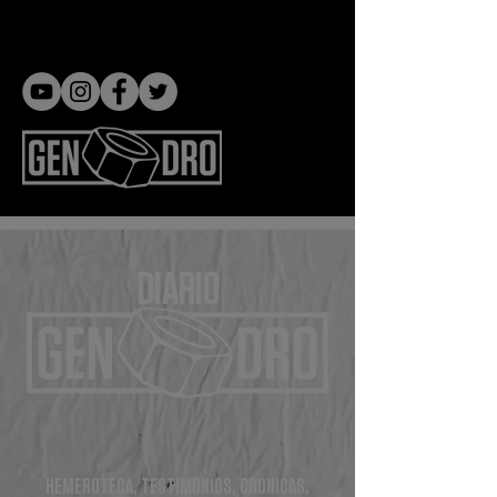
Gen dro
DIARIO
HEMEROTECA, TESTIMONIOS, CRÓNICAS,