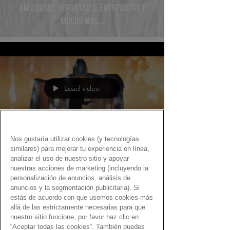
ANÉCDOTAS, REPORTAJES, ENTREVISTAS Y
MUCHO MÁS...
Load video
Nos gustaría utilizar cookies (y tecnologías
similares) para mejorar tu experiencia en línea,
Fernando Martín
analizar el uso de nuestro sitio y apoyar
18 nov 2020
nuestras acciones de marketing (incluyendo la
personalización de anuncios, análisis de
Gen Dro a la orilla del mar
anuncios y la segmentación publicitaria). Si
estás de acuerdo con que usemos cookies más
Una selección de grandes canciones dedicadas al
allá de las estrictamente necesarias para que
mar… ¡con el Gen Dro!
nuestro sitio funcione, por favor haz clic en
“Aceptar todas las cookies”. También puedes