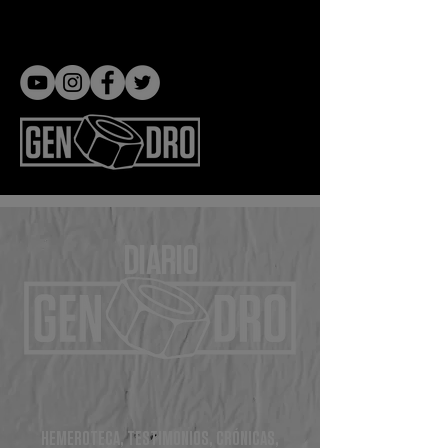
Gen dro
DIARIO
HEMEROTECA, TESTIMONIOS, CRÓNICAS,