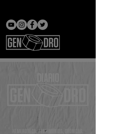
Gen dro
DIARIO
HEMEROTECA, TESTIMONIOS, CRÓNICAS,