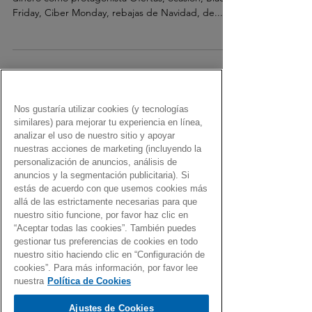
Friday, Ciber Monday, rebajas de Navidad, de...
Nos gustaría utilizar cookies (y tecnologías
similares) para mejorar tu experiencia en línea,
Load video
analizar el uso de nuestro sitio y apoyar
nuestras acciones de marketing (incluyendo la
personalización de anuncios, análisis de
anuncios y la segmentación publicitaria). Si
estás de acuerdo con que usemos cookies más
allá de las estrictamente necesarias para que
nuestro sitio funcione, por favor haz clic en
Fernando Martín
“Aceptar todas las cookies”. También puedes
10 jun 2021
gestionar tus preferencias de cookies en todo
nuestro sitio haciendo clic en “Configuración de
Gen Dro en el Record Store Day
cookies”. Para más información, por favor lee
nuestra
Política de Cookies
Una selección de canciones pertenecientes a
discos editados con motivo del Record Store Day
Ajustes de Cookies