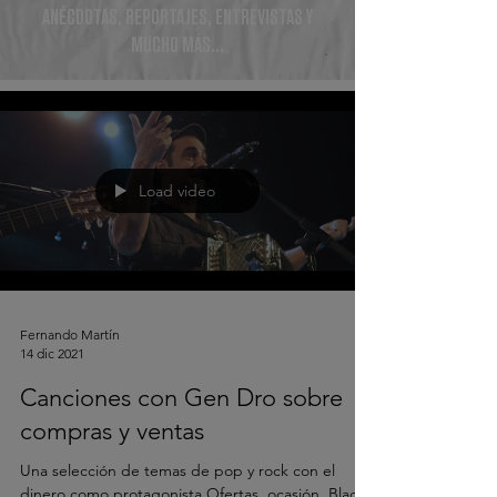
ANÉCDOTAS, REPORTAJES, ENTREVISTAS Y
MUCHO MÁS...
Load video
Fernando Martín
14 dic 2021
Canciones con Gen Dro sobre
compras y ventas
Una selección de temas de pop y rock con el
dinero como protagonista Ofertas, ocasión, Black