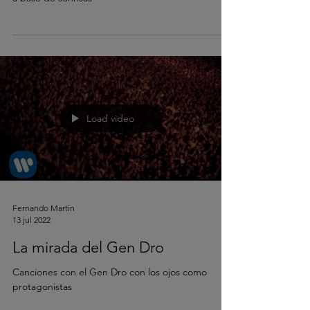
Load video
Fernando Martín
13 jul 2022
La mirada del Gen Dro
Canciones con el Gen Dro con los ojos como
protagonistas