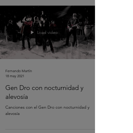
Load video
Fernando Martín
18 may 2021
Gen Dro con nocturnidad y
alevosía
Canciones con el Gen Dro con nocturnidad y
alevosía