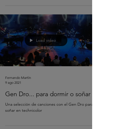
Load video
Fernando Martín
9 ago 2021
Gen Dro... para dormir o soñar
Una selección de canciones con el Gen Dro para
soñar en technicolor