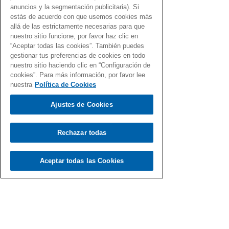
anuncios y la segmentación publicitaria). Si
estás de acuerdo con que usemos cookies más
allá de las estrictamente necesarias para que
nuestro sitio funcione, por favor haz clic en
Load video
“Aceptar todas las cookies”. También puedes
gestionar tus preferencias de cookies en todo
nuestro sitio haciendo clic en “Configuración de
cookies”. Para más información, por favor lee
nuestra
Política de Cookies
Ajustes de Cookies
Fernando Martín
17 ene 2021
Hay otros mundos…, pero todos
Rechazar todas
están en el Gen Dro
Aceptar todas las Cookies
Recopilación de canciones del Gen Dro que
abarcan muchos mundos distintos… el tuyo
incluido.