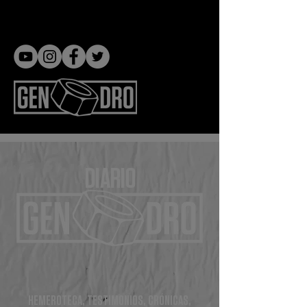
Gen dro
DIARIO
HEMEROTECA, TESTIMONIOS, CRÓNICAS,