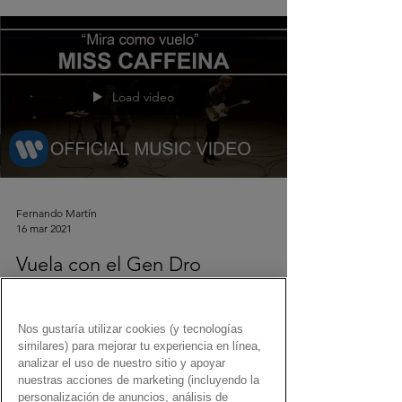
Load video
Fernando Martín
16 mar 2021
Vuela con el Gen Dro
Una selección de canciones con el Gen Dro para
volar muy, muy alto.
Nos gustaría utilizar cookies (y tecnologías
similares) para mejorar tu experiencia en línea,
analizar el uso de nuestro sitio y apoyar
nuestras acciones de marketing (incluyendo la
personalización de anuncios, análisis de