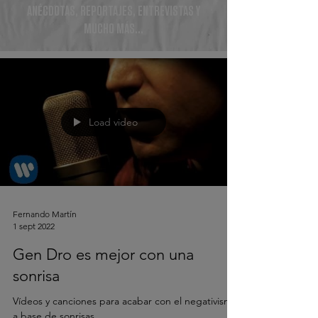
ANÉCDOTAS, REPORTAJES, ENTREVISTAS Y
MUCHO MÁS...
Load video
Fernando Martín
1 sept 2022
Gen Dro es mejor con una
sonrisa
Vídeos y canciones para acabar con el negativismo
a base de sonrisas