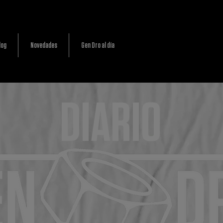
log
Novedades
Gen Dro al día
DIARIO