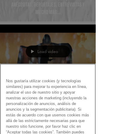
ANÉCDOTAS, REPORTAJES, ENTREVISTAS Y
MUCHO MÁS...
Load video
Nos gustaría utilizar cookies (y tecnologías
similares) para mejorar tu experiencia en línea,
Fernando Martín
analizar el uso de nuestro sitio y apoyar
18 nov 2020
nuestras acciones de marketing (incluyendo la
personalización de anuncios, análisis de
Gen Dro a la orilla del mar
anuncios y la segmentación publicitaria). Si
estás de acuerdo con que usemos cookies más
Una selección de grandes canciones dedicadas al
allá de las estrictamente necesarias para que
mar… ¡con el Gen Dro!
nuestro sitio funcione, por favor haz clic en
“Aceptar todas las cookies”. También puedes