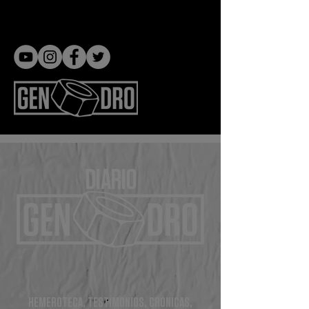
Gen dro
DIARIO
HEMEROTECA, TESTIMONIOS, CRÓNICAS,