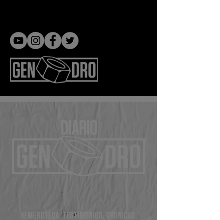
Gen dro
DIARIO
HEMEROTECA, TESTIMONIOS, CRÓNICAS,