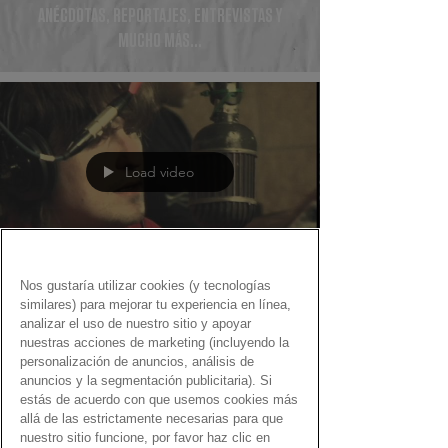
ANÉCDOTAS, REPORTAJES, ENTREVISTAS Y
MUCHO MÁS...
Load video
Nos gustaría utilizar cookies (y tecnologías
Fernando Martín
similares) para mejorar tu experiencia en línea,
23 ene 2021
analizar el uso de nuestro sitio y apoyar
nuestras acciones de marketing (incluyendo la
Gen Dro, producido por…
personalización de anuncios, análisis de
anuncios y la segmentación publicitaria). Si
Canciones con Gen Dro como homenaje a los
estás de acuerdo con que usemos cookies más
productores musicales que hicieron grande la
allá de las estrictamente necesarias para que
música
nuestro sitio funcione, por favor haz clic en