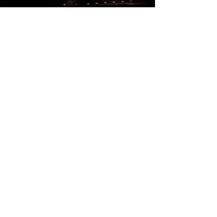
Load video
Fernando Martín
8 jun 2022
Gen Dro directo hacia las
estrellas
Una selección de extraordinarias canciones a la luz
de los más brillantes cuerpos celestes