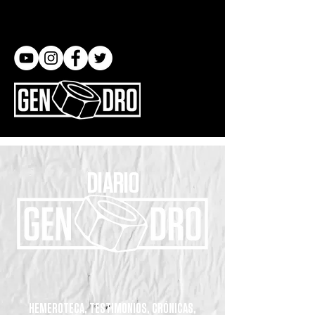
Gen dro
DIARIO
HEMEROTECA, TESTIMONIOS, CRÓNICAS,