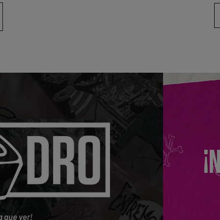
¡
a que ver!