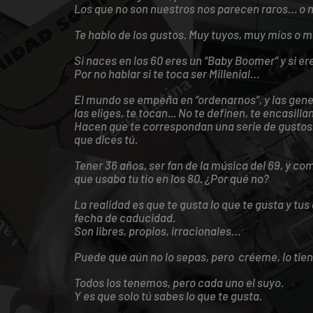
Los que no son nuestros nos parecen raros… o 
Te hablo de los gustos. Muy tuyos, muy míos o m
Si naces en los 60 eres un “Baby Boomer” y si er
Por no hablar si te toca ser Millenial…
El mundo se empeña en “ordenarnos”, y las gene
las eliges, te tocan... No te definen, te encasillan
Hacen que te correspondan una serie de gustos…
que dices tú.
Tener 36 años, ser fan de la música del 69, y co
que usaba tu tío en los 80. ¿Por qué no?
La realidad es que te gusta lo que te gusta y tus 
fecha de caducidad.
Son libres, propios, irracionales…
Puede que aún no lo sepas, pero créeme, lo tiene
Todos los tenemos, pero cada uno el suyo.
Y es que solo tú sabes lo que te gusta.