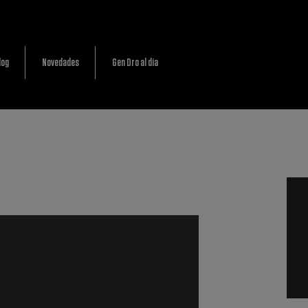
log
Novedades
Gen Dro al día