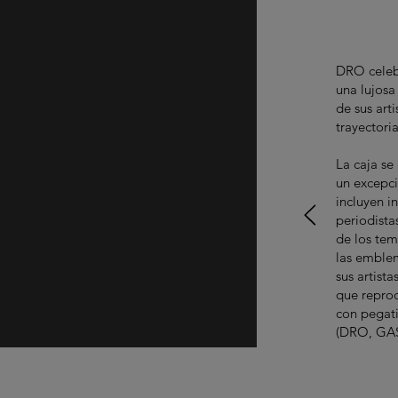
DRO celebr
una lujosa
de sus art
trayectori
La caja se
un excepci
incluyen in
periodist
de los tem
las emblem
sus artist
que reprod
con pegati
(DRO, GASA