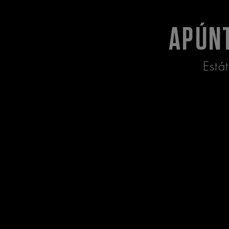
APÚN
Está