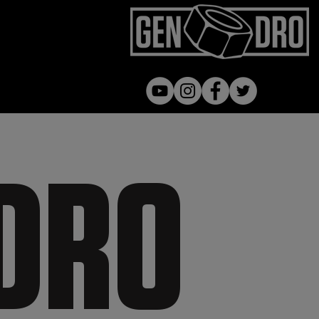
Gen dro
DRO