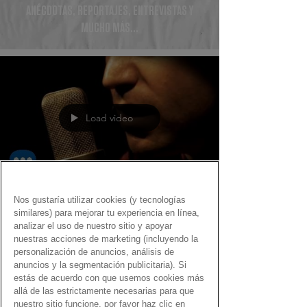
ANÉCDOTAS, REPORTAJES, ENTREVISTAS Y
MUCHO MÁS...
Load video
Nos gustaría utilizar cookies (y tecnologías
Fernando Martín
similares) para mejorar tu experiencia en línea,
1 sept 2022
analizar el uso de nuestro sitio y apoyar
nuestras acciones de marketing (incluyendo la
Gen Dro es mejor con una
personalización de anuncios, análisis de
sonrisa
anuncios y la segmentación publicitaria). Si
estás de acuerdo con que usemos cookies más
Vídeos y canciones para acabar con el negativismo
allá de las estrictamente necesarias para que
a base de sonrisas
nuestro sitio funcione, por favor haz clic en