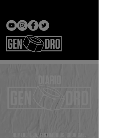
Gen dro
DIARIO
HEMEROTECA, TESTIMONIOS, CRÓNICAS,