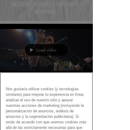
ANÉCDOTAS, REPORTAJES, ENTREVISTAS Y
MUCHO MÁS...
Load video
Fernando Martín
Nos gustaría utilizar cookies (y tecnologías
14 dic 2021
similares) para mejorar tu experiencia en línea,
analizar el uso de nuestro sitio y apoyar
Canciones con Gen Dro sobre
nuestras acciones de marketing (incluyendo la
compras y ventas
personalización de anuncios, análisis de
anuncios y la segmentación publicitaria). Si
estás de acuerdo con que usemos cookies más
Una selección de temas de pop y rock con el
allá de las estrictamente necesarias para que
dinero como protagonista Ofertas, ocasión, Black