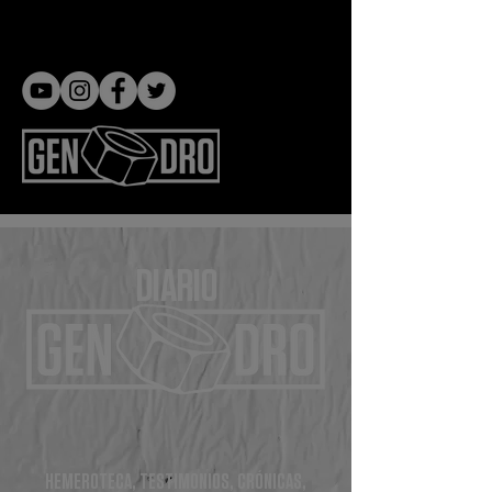
Gen dro
DIARIO
HEMEROTECA, TESTIMONIOS, CRÓNICAS,