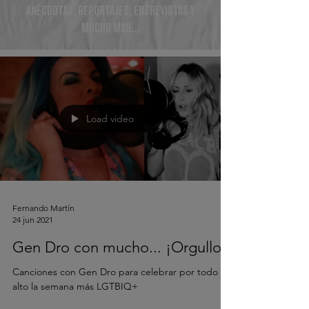
ANÉCDOTAS, REPORTAJES, ENTREVISTAS Y
MUCHO MÁS...
Load video
Fernando Martín
24 jun 2021
Gen Dro con mucho... ¡Orgullo!
Canciones con Gen Dro para celebrar por todo lo
alto la semana más LGTBIQ+