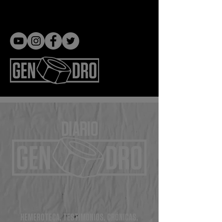
Gen dro
DIARIO
HEMEROTECA, TESTIMONIOS, CRÓNICAS,