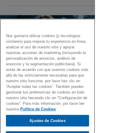
Nos gustaría utilizar cookies (y tecnologías
similares) para mejorar tu experiencia en línea,
Load video
analizar el uso de nuestro sitio y apoyar
nuestras acciones de marketing (incluyendo la
personalización de anuncios, análisis de
anuncios y la segmentación publicitaria). Si
estás de acuerdo con que usemos cookies más
allá de las estrictamente necesarias para que
Fernando Martín
nuestro sitio funcione, por favor haz clic en
9 feb 2021
“Aceptar todas las cookies”. También puedes
gestionar tus preferencias de cookies en todo
El Gen Dro… ¡es la locura!
nuestro sitio haciendo clic en “Configuración de
cookies”. Para más información, por favor lee
Una recopilación de canciones con el Gen Dro
nuestra
Política de Cookies
para volverse uno loco.
Ajustes de Cookies