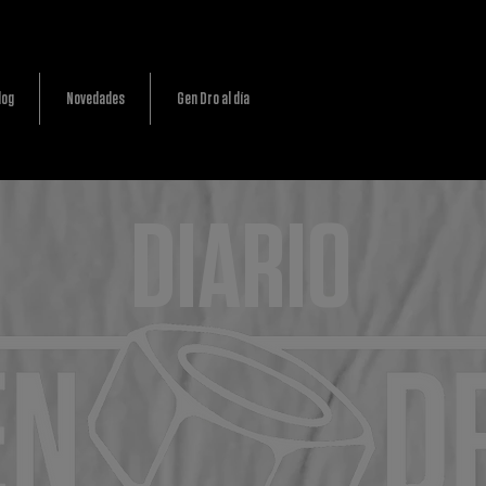
log
Novedades
Gen Dro al día
DIARIO