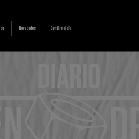
log
Novedades
Gen Dro al día
DIARIO