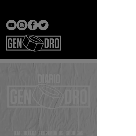
Gen dro
DIARIO
HEMEROTECA, TESTIMONIOS, CRÓNICAS,