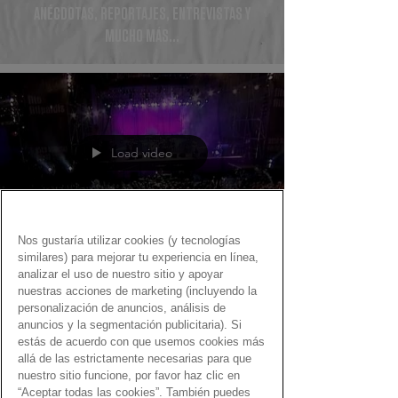
ANÉCDOTAS, REPORTAJES, ENTREVISTAS Y
MUCHO MÁS...
Load video
Nos gustaría utilizar cookies (y tecnologías
similares) para mejorar tu experiencia en línea,
Fernando Martín
analizar el uso de nuestro sitio y apoyar
2 may 2022
nuestras acciones de marketing (incluyendo la
personalización de anuncios, análisis de
El Gen Dro es... ¡alegría!
anuncios y la segmentación publicitaria). Si
estás de acuerdo con que usemos cookies más
Una selección de vídeos y canciones para celebrar
allá de las estrictamente necesarias para que
la felicidad
nuestro sitio funcione, por favor haz clic en
“Aceptar todas las cookies”. También puedes