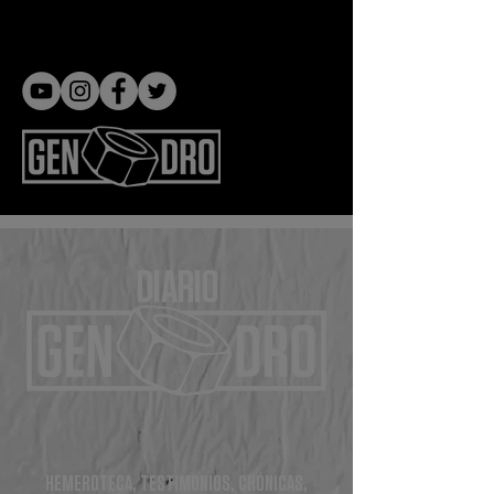
Gen dro
DIARIO
HEMEROTECA, TESTIMONIOS, CRÓNICAS,