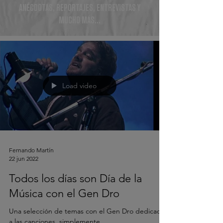
ANÉCDOTAS, REPORTAJES, ENTREVISTAS Y
MUCHO MÁS...
Load video
Fernando Martín
22 jun 2022
Todos los días son Día de la
Música con el Gen Dro
Una selección de temas con el Gen Dro dedicados
a las canciones, simplemente