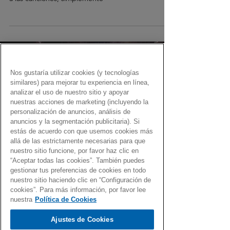
Nos gustaría utilizar cookies (y tecnologías
similares) para mejorar tu experiencia en línea,
Load video
analizar el uso de nuestro sitio y apoyar
nuestras acciones de marketing (incluyendo la
personalización de anuncios, análisis de
anuncios y la segmentación publicitaria). Si
estás de acuerdo con que usemos cookies más
allá de las estrictamente necesarias para que
nuestro sitio funcione, por favor haz clic en
Fernando Martín
“Aceptar todas las cookies”. También puedes
2 may 2022
gestionar tus preferencias de cookies en todo
nuestro sitio haciendo clic en “Configuración de
El Gen Dro es... ¡alegría!
cookies”. Para más información, por favor lee
nuestra
Política de Cookies
Una selección de vídeos y canciones para celebrar
la felicidad
Ajustes de Cookies