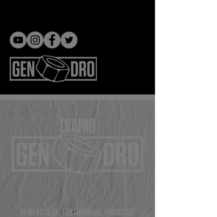
Gen dro
DIARIO
HEMEROTECA, TESTIMONIOS, CRÓNICAS,