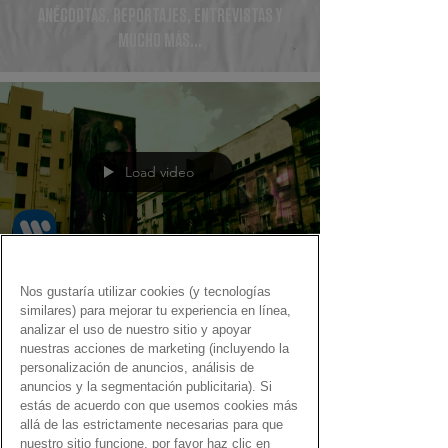
ANÉCDOTAS, REPORTAJES, ENTREVISTAS Y
MUCHO MÁS...
Load video
Nos gustaría utilizar cookies (y tecnologías
Fernando Martín
similares) para mejorar tu experiencia en línea,
7 oct 2020
analizar el uso de nuestro sitio y apoyar
nuestras acciones de marketing (incluyendo la
Audible…¡el Gen Dro en
personalización de anuncios, análisis de
podcast!
anuncios y la segmentación publicitaria). Si
estás de acuerdo con que usemos cookies más
Estos son los 12 grupos que componen la primera
allá de las estrictamente necesarias para que
temporada de podcasts de Audible
nuestro sitio funcione, por favor haz clic en