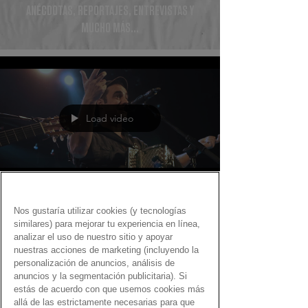
ANÉCDOTAS, REPORTAJES, ENTREVISTAS Y
MUCHO MÁS...
Load video
Fernando Martín
Nos gustaría utilizar cookies (y tecnologías
14 dic 2021
similares) para mejorar tu experiencia en línea,
analizar el uso de nuestro sitio y apoyar
Canciones con Gen Dro sobre
nuestras acciones de marketing (incluyendo la
compras y ventas
personalización de anuncios, análisis de
anuncios y la segmentación publicitaria). Si
estás de acuerdo con que usemos cookies más
Una selección de temas de pop y rock con el
allá de las estrictamente necesarias para que
dinero como protagonista Ofertas, ocasión, Black