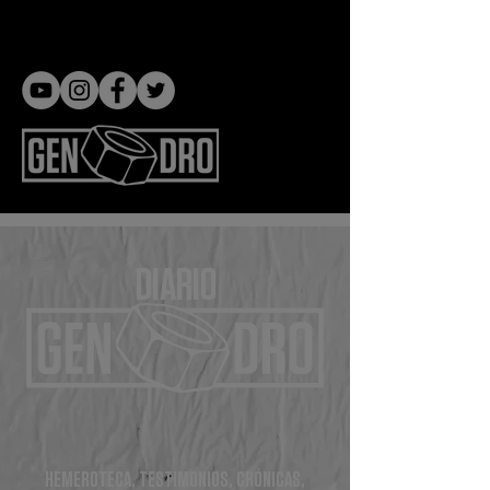
Gen dro
DIARIO
HEMEROTECA, TESTIMONIOS, CRÓNICAS,