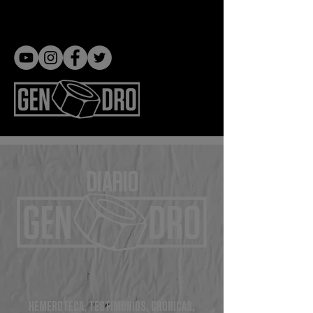
Gen dro
DIARIO
HEMEROTECA, TESTIMONIOS, CRÓNICAS,