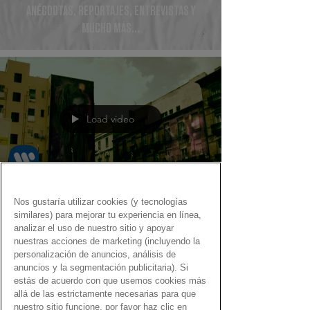
ANÉCDOTAS, REPORTAJES, ENTREVISTAS Y
MUCHO MÁS...
Load video
Nos gustaría utilizar cookies (y tecnologías
Fernando Martín
similares) para mejorar tu experiencia en línea,
7 oct 2020
analizar el uso de nuestro sitio y apoyar
nuestras acciones de marketing (incluyendo la
Audible…¡el Gen Dro en
personalización de anuncios, análisis de
podcast!
anuncios y la segmentación publicitaria). Si
estás de acuerdo con que usemos cookies más
Estos son los 12 grupos que componen la primera
allá de las estrictamente necesarias para que
temporada de podcasts de Audible
nuestro sitio funcione, por favor haz clic en