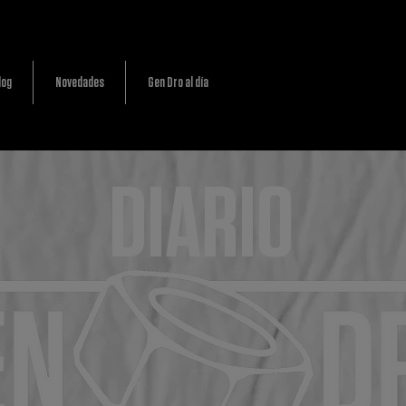
log
Novedades
Gen Dro al día
DIARIO